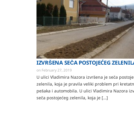
IZVRŠENA SEČA POSTOJEĆEG ZELENIL
on
February 27, 2019
U ulici Vladimira Nazora izvršena je seča postoj
zelenila, koja je pravila veliki problem pri kretat
pešaka i automobila. U ulici Vladimira Nazora iz
seča postojećeg zelenila, koja je […]