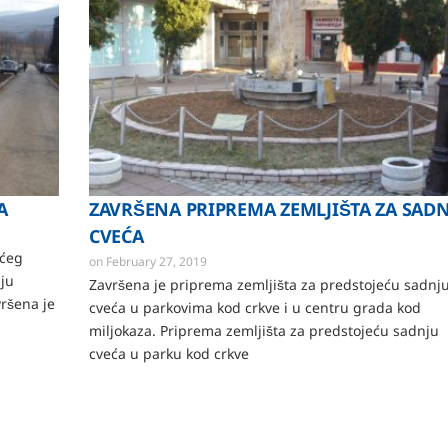
A
ZAVRŠENA PRIPREMA ZEMLJIŠTA ZA SAD
CVEĆA
ećeg
on
February 27, 2019
nju
Završena je priprema zemljišta za predstojeću sadnj
vršena je
cveća u parkovima kod crkve i u centru grada kod
miljokaza. Priprema zemljišta za predstojeću sadnju
cveća u parku kod crkve