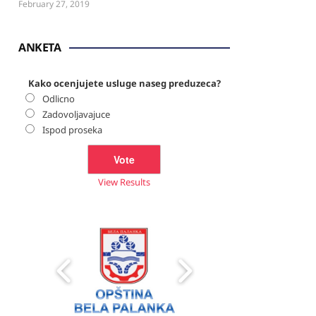
February 27, 2019
ANKETA
Kako ocenjujete usluge naseg preduzeca?
Odlicno
Zadovoljavajuce
Ispod proseka
View Results