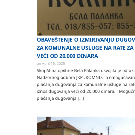
OBAVEŠTENJE O IZMIRIVANJU DUGO
ZA KOMUNALNE USLUGE NA RATE ZA
VEĆI OD 20.000 DINARA
on
April 16, 2025
Skupština opštine Bela Palanka usvojila je odluk
Nadzornog odbora JKP „KOMNIS“ o omogućavan
plaćanja dugovanja za komunalne usluge na rat
iznos dugovanja veći od 20.000 dinara. Moguć
plaćanja dugovanja […]