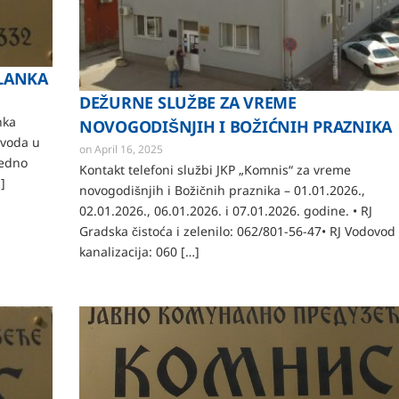
ALANKA
DEŽURNE SLUŽBE ZA VREME
nka
NOVOGODIŠNJIH I BOŽIĆNIH PRAZNIKA
ovoda u
on
April 16, 2025
bedno
Kontakt telefoni službi JKP „Komnis“ za vreme
]
novogodišnjih i Božičnih praznika – 01.01.2026.,
02.01.2026., 06.01.2026. i 07.01.2026. godine. • RJ
Gradska čistoća i zelenilo: 062/801-56-47• RJ Vodovod 
kanalizacija: 060 […]