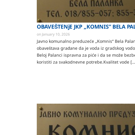
OBAVEŠTENjE JKP ,,KOMNIS” BELA P
on
January 10, 2026
Javno komunalno preduzeće „Komnis“ Bela Pala
obaveštava građane da je voda iz gradskog vod
Beloj Palanci ispravna za piće i da se može bez
koristiti za svakodnevne potrebe.Kvalitet vode […