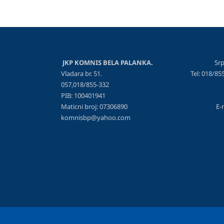
JKP KOMNIS BELA PALANKA.
Srp
Vladara br. 51. Tel: 018/855
057,018/855-332
PIB: 100401941
Maticni broj: 07306890 E-mai
komnisbp@yahoo.com