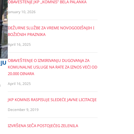
OBAVEŠTENjE JKP ,,KOMNIS” BELA PALANKA
January 10, 2026
DEŽURNE SLUŽBE ZA VREME NOVOGODIŠNJIH I
BOŽIĆNIH PRAZNIKA
April 16, 2025
OBAVEŠTENJE O IZMIRIVANJU DUGOVANjA ZA
NJU
KOMUNALNE USLUGE NA RATE ZA IZNOS VEĆI OD
20.000 DINARA
April 16, 2025
u
JKP KOMNIS RASPISUJE SLEDEĆE JAVNE LICITACIJE
December 9, 2019
IZVRŠENA SEČA POSTOJEĆEG ZELENILA