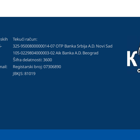
skih
Tekući račun:
-
325-9500800000014-07 OTP Banka Srbija A.D. Novi Sad
105-0229804000003-02 Aik Banka A.D. Beograd
Šifra delatnosti: 3600
l:
Registarski broj: 07306890
JBKJS: 81019