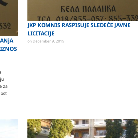
JKP KOMNIS RASPISUJE SLEDEĆE JAVNE
LICITACIJE
VANjA
on
December 9, 2019
 IZNOS
u
ju
e za
nost