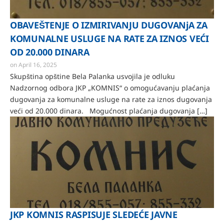
OBAVEŠTENJE O IZMIRIVANJU DUGOVANjA ZA
KOMUNALNE USLUGE NA RATE ZA IZNOS VEĆI
OD 20.000 DINARA
on
April 16, 2025
Skupština opštine Bela Palanka usvojila je odluku
Nadzornog odbora JKP „KOMNIS“ o omogućavanju plaćanja
dugovanja za komunalne usluge na rate za iznos dugovanja
veći od 20.000 dinara. Mogućnost plaćanja dugovanja […]
JKP KOMNIS RASPISUJE SLEDEĆE JAVNE