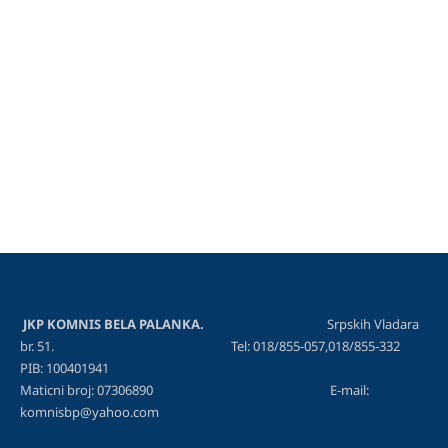
JKP KOMNIS BELA PALANKA.
Srpskih Vladara
br. 51. Tel: 018/855-057,018/855-332
PIB: 100401941
Maticni broj: 07306890 E-mail:
komnisbp@yahoo.com