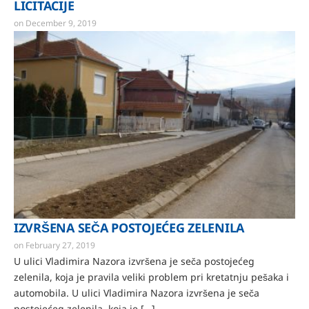
LICITACIJE
on
December 9, 2019
IZVRŠENA SEČA POSTOJEĆEG ZELENILA
on
February 27, 2019
U ulici Vladimira Nazora izvršena je seča postojećeg
zelenila, koja je pravila veliki problem pri kretatnju pešaka i
automobila. U ulici Vladimira Nazora izvršena je seča
postojećeg zelenila, koja je […]