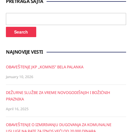
PRETRAGA SAJTA
Search
for:
NAJNOVIJE VESTI
OBAVEŠTENjE JKP ,,KOMNIS” BELA PALANKA
January 10, 2026
DEŽURNE SLUŽBE ZA VREME NOVOGODIŠNJIH I BOŽIĆNIH
PRAZNIKA
April 16, 2025
OBAVEŠTENJE O IZMIRIVANJU DUGOVANjA ZA KOMUNALNE
USLUGE NA RATE ZA IZNOS VEĆI OD 20.000 DINARA