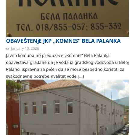
OBAVEŠTENjE JKP ,,KOMNIS” BELA PALANKA
on
January 10, 2026
Javno komunalno preduzeće „Komnis“ Bela Palanka
obaveštava građane da je voda iz gradskog vodovoda u Beloj
Palanci ispravna za piće i da se može bezbedno koristiti za
svakodnevne potrebe.Kvalitet vode […]