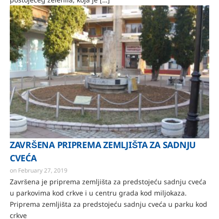
ZAVRŠENA PRIPREMA ZEMLJIŠTA ZA SADNJU
CVEĆA
on
February 27, 2019
Završena je priprema zemljišta za predstojeću sadnju cveća
u parkovima kod crkve i u centru grada kod miljokaza.
Priprema zemljišta za predstojeću sadnju cveća u parku kod
crkve